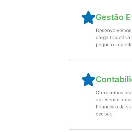
Gestão E
Desenvolvemos e
carga tributári
pague o imposto
Contabil
Oferecemos anál
apresentar uma 
financeira da s
decisão.